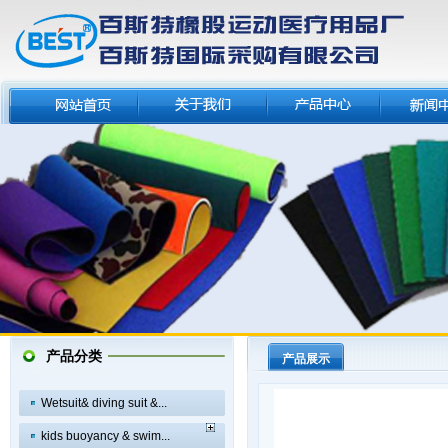
产品分类
产品展示
Wetsuit& diving suit &...
kids buoyancy & swim...