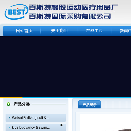
产品分类
产品展示
Wetsuit& diving suit &...
kids buoyancy & swim...